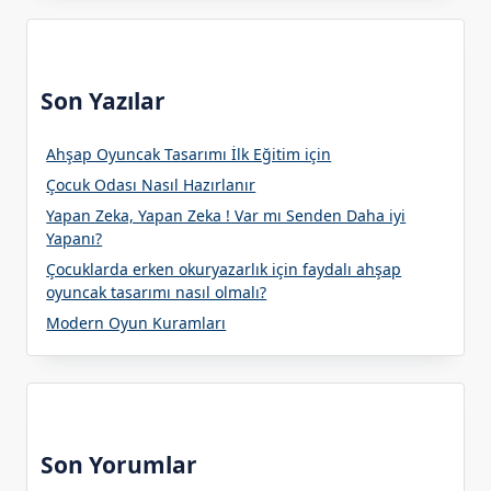
Son Yazılar
Ahşap Oyuncak Tasarımı İlk Eğitim için
Çocuk Odası Nasıl Hazırlanır
Yapan Zeka, Yapan Zeka ! Var mı Senden Daha iyi
Yapanı?
Çocuklarda erken okuryazarlık için faydalı ahşap
oyuncak tasarımı nasıl olmalı?
Modern Oyun Kuramları
Son Yorumlar