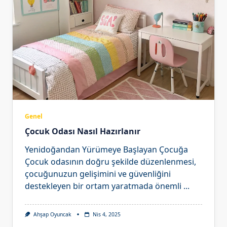
Genel
Çocuk Odası Nasıl Hazırlanır
Yenidoğandan Yürümeye Başlayan Çocuğa
Çocuk odasının doğru şekilde düzenlenmesi,
çocuğunuzun gelişimini ve güvenliğini
destekleyen bir ortam yaratmada önemli
...
Ahşap Oyuncak
Nis 4, 2025