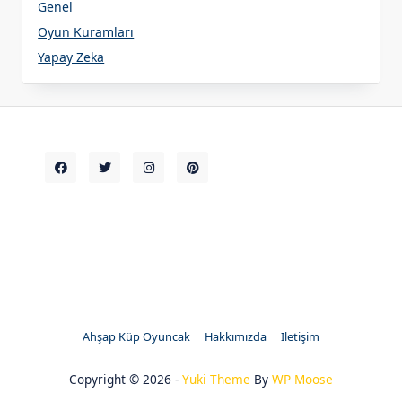
Genel
Oyun Kuramları
Yapay Zeka
Ahşap Küp Oyuncak
Hakkımızda
Iletişim
Copyright © 2026 -
Yuki Theme
By
WP Moose