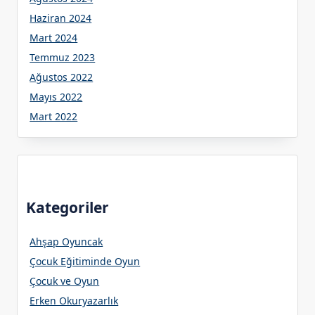
Haziran 2024
Mart 2024
Temmuz 2023
Ağustos 2022
Mayıs 2022
Mart 2022
Kategoriler
Ahşap Oyuncak
Çocuk Eğitiminde Oyun
Çocuk ve Oyun
Erken Okuryazarlık