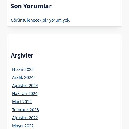
Son Yorumlar
Görüntülenecek bir yorum yok.
Arşivler
Nisan 2025
Aralık 2024
Ağustos 2024
Haziran 2024
Mart 2024
Temmuz 2023
Ağustos 2022
Mayıs 2022