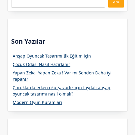
Ara
Son Yazılar
Ahşap Oyuncak Tasarımı İlk Eğitim için
Çocuk Odası Nasıl Hazırlanır
Yapan Zeka, Yapan Zeka ! Var mı Senden Daha iyi
Yapanı?
Çocuklarda erken okuryazarlık için faydalı ahşap
oyuncak tasarımı nasıl olmalı?
Modern Oyun Kuramları