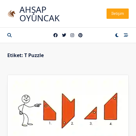
Skip
AHŞAP
to
İletişim
OYUNCAK
content
Etiket:
T Puzzle