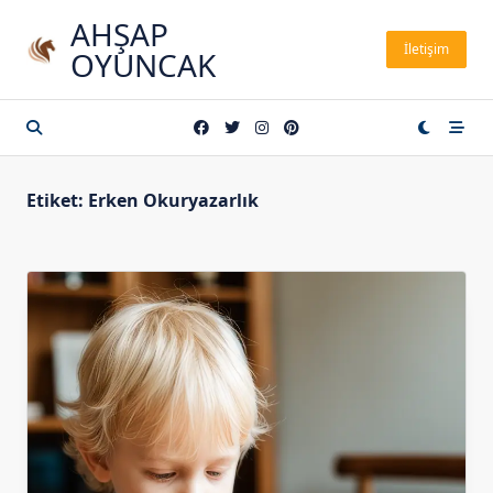
Skip
AHŞAP
to
İletişim
OYUNCAK
content
Etiket:
Erken Okuryazarlık